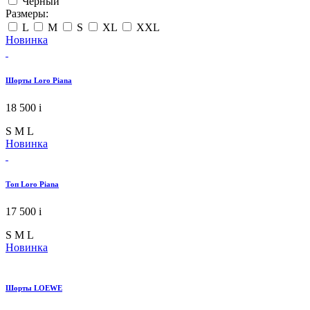
Черный
Размеры:
L
M
S
XL
XXL
Новинка
Шорты Loro Piana
18 500
i
S
M
L
Новинка
Топ Loro Piana
17 500
i
S
M
L
Новинка
Шорты LOEWE