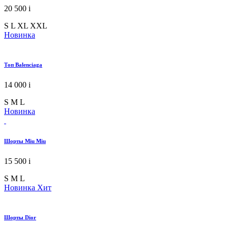
20 500
i
S
L
XL
XXL
Новинка
Топ Balenciaga
14 000
i
S
M
L
Новинка
Шорты Miu Miu
15 500
i
S
M
L
Новинка
Хит
Шорты Dior