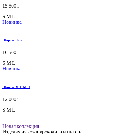
15 500
i
S
M
L
Новинка
Шорты Dior
16 500
i
S
M
L
Новинка
Шорты MIU MIU
12 000
i
S
M
L
Новая коллекция
Изделия из кожи крокодила и питона